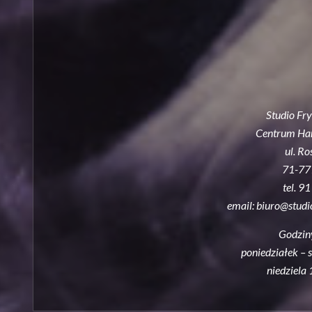
Studio Fr
Centrum Han
ul. R
71-771
tel. 
email: biuro@studio
Godzin
poniedziałek – 
niedziela