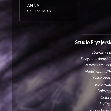
ANNA
STYLISTKA FRYZUR
___________________
Studio Fryzjer
Strzyżenie 
Strzyżenie damskie 
Strzyżenie z mo
Modelowanie/Pro
Trwała ondu
Koloryzac
Baleyag
Colpi 
Styling
Zabieg kerat