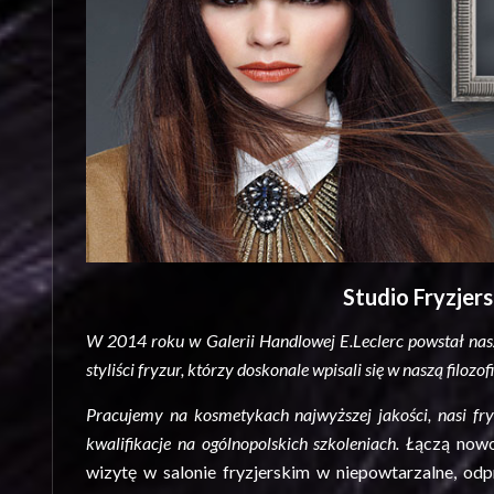
Studio Fryzjer
W 2014 roku w Galerii Handlowej E.Leclerc powstał nasz
styliści fryzur, którzy doskonale wpisali się w naszą filozofi
Pracujemy na kosmetykach najwyższej jakości, nasi fr
kwalifikacje na ogólnopolskich szkoleniach. Ł
ączą nowo
wizytę w salonie fryzjerskim w niepowtarzalne, od