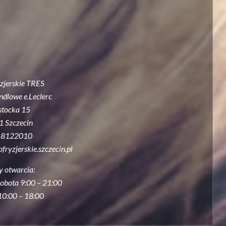
yzjerskie TRES
dlowe e.Leclerc
ostocka 15
 Szczecin
91 8122010
fryzjerskie.szczecin.pl
y otwarcia:
sobota 9:00 – 21:00
 10:00 – 18:00