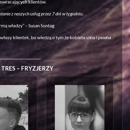
powracających klientów.
tanie z naszych usług przez 7 dni w tygodniu.
rmą władzy” – Susan Sontag
łosy klientek, bo wiedzą o tym że kobieta silna i pewna
________________________
ie TRES – FRYZJERZY