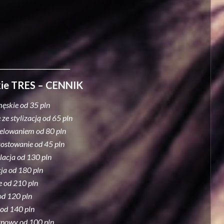
________________________
skie TRES – CENNIK
męskie od 35 pln
ze stylizacją od 65 pln
delowaniem od 80 pln
stowanie od 45 pln
lacja od 130 pln
ja od 180 pln
e od 210 pln
od 120 pln
 od 140 pln
ynowy od 100 pln