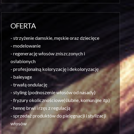
OFERTA
- strzyżenie damskie, męskie oraz dziecięce
- modelowanie
- regenerację włosów zniszczonych i
osłabionych
- profesjonalną koloryzację i dekoloryzację
- baleyage
- trwałą ondulację
- styling (podnoszenie włosów od nasady)
- fryzury okolicznościowe(ślubne, komunijne itp)
- hennę brwi i rzęs z regulacją
- sprzedaż produktów do pielęgnacji i stylizacji
włosów