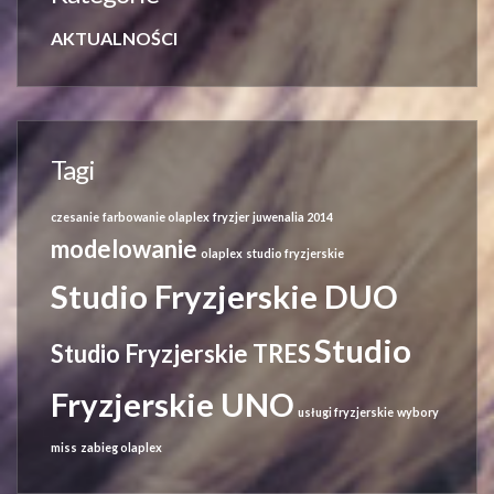
AKTUALNOŚCI
Tagi
czesanie
farbowanie olaplex
fryzjer
juwenalia 2014
modelowanie
olaplex
studio fryzjerskie
Studio Fryzjerskie DUO
Studio
Studio Fryzjerskie TRES
Fryzjerskie UNO
usługi fryzjerskie
wybory
miss
zabieg olaplex