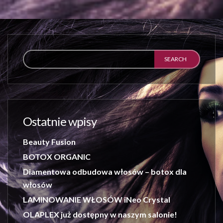
Ostatnie wpisy
Beauty Fusion
BOTOX ORGANIC
Diamentowa odbudowa włosów – botox dla
włosów
LAMINOWANIE WŁOSÓW iNeo Crystal
OLAPLEX już dostępny w naszym salonie!