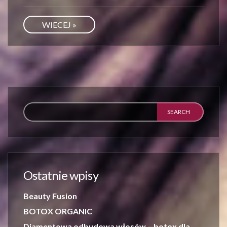
WIECEJ »
Ostatnie wpisy
Beauty Fusion
BOTOX ORGANIC
Diamentowa odbudowa włosów – botox dla